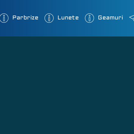
Parbrize
Lunete
Geamuri