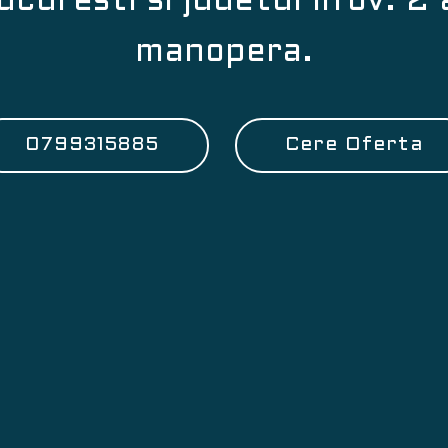
ucuresti si judetul Ilfov. 2
manopera.
0799315885
Cere Oferta