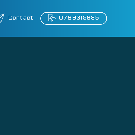
Contact
0799315885